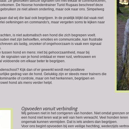
taal. Ze gebruiken talloze signalen om met elkaar te communiceren,
 voorkomen. De Noorse hondentrainer Turid Rugaas beschreef deze
gebruiken ze niet alleen onderling, maar ook naar ons. Simpelweg
an dat wij die taal ook begrijpen. In de praktijk blijkt dat vaak niet
erlei oefeningen en commando's, maar vergeten soms te kijken naar
wachten, is niet automatisch een hond die zich begrepen voelt.
en met zijn behoeften, emoties en communicatie, kan frustratie
chreven als lastig, onzeker of ongehoorzaam is vaak een signaal
.
ie tussen hond en mens: niet bij gehoorzaamheid, maar bij
r de signalen van je hond ontstaat er meer rust, vertrouwen en
al voldoende om elkaar beter te begrijpen.
denschool? Kijk dan of er gewerkt wordt met positieve
rlijke gedrag van de hond. Gelukkig zijn er steeds meer trainers die
 dominantie of controle, maar om het herkennen, begrijpen en
owel hond als mens verder helpt.
Opvoeden vanuit verbinding
Wij geloven niet in het corrigeren van honden. Niet omdat grenzen on
een hond niet leren wat je wél van hem verwacht. Veel honden leren v
ongemak kunnen vermijden. Dat is iets anders dan begrijpen.
Voor ons begint opvoeden bij een veilige hechting, wederzijds ver