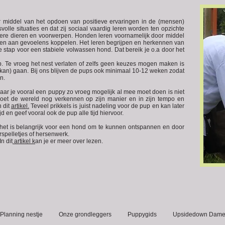
oor middel van het opdoen van positieve ervaringen in de (mensen)
olle situaties en dat zij sociaal vaardig leren worden ten opzichte
ere dieren en voorwerpen. Honden leren voornamelijk door middel
lden aan gevoelens koppelen. Het leren begrijpen en herkennen van
e stap voor een stabiele volwassen hond. Dat bereik je o.a door het
p. Te vroeg het nest verlaten of zelfs geen keuzes mogen maken is
kan) gaan. Bij ons blijven de pups ook minimaal 10-12 weken zodat
n.
r je vooral een puppy zo vroeg mogelijk al mee moet doen is niet
et de wereld nog verkennen op zijn manier en in zijn tempo en
n dit
artikel.
Teveel prikkels is juist nadeling voor de pup en kan later
en geef vooral ook de pup alle tijd hiervoor.
, het is belangrijk voor een hond om te kunnen ontspannen en door
spelletjes of hersenwerk.
In dit
artikel k
an je er meer over lezen.
Planning nestje
Onze grondleggers
Puppygids
Upsidedown Dam