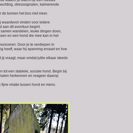
iode waarin je wacht op een nieuwe
 hechting, stresssignalen, kalmerende
r de bomen het bos niet meer.
j waardevol vinden voor iedere
t aan dit avontuur begint.
n: samen wandelen, leuke dingen doen,
sen en een hond die mee kan in het
uniceren. Door je te verdiepen in
g heeft, waar hij spanning ervaart en hoe
ij vraagt, maar omdat jullie elkaar steeds
 tot een stabiele, sociale hond. Begin bij
signalen herkennen en reageer daarop
fijne relatie tussen hond en mens.