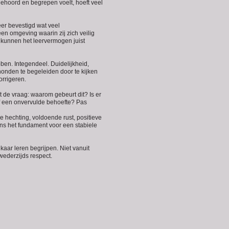
 gehoord en begrepen voelt, hoeft veel
er bevestigd wat veel
en omgeving waarin zij zich veilig
n kunnen het leervermogen juist
ben. Integendeel. Duidelijkheid,
honden te begeleiden door te kijken
orrigeren.
 de vraag: waarom gebeurt dit? Is er
of een onvervulde behoefte? Pas
e hechting, voldoende rust, positieve
ons het fundament voor een stabiele
aar leren begrijpen. Niet vanuit
wederzijds respect.