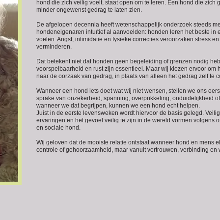
hond die zich veilig voelt, staat open om te leren. Een hond die zich
minder ongewenst gedrag te laten zien.
De afgelopen decennia heeft wetenschappelijk onderzoek steeds me
hondeneigenaren intuïtief al aanvoelden: honden leren het beste in e
voelen. Angst, intimidatie en fysieke correcties veroorzaken stress e
verminderen.
Dat betekent niet dat honden geen begeleiding of grenzen nodig heb
voorspelbaarheid en rust zijn essentieel. Maar wij kiezen ervoor om 
naar de oorzaak van gedrag, in plaats van alleen het gedrag zelf te c
Wanneer een hond iets doet wat wij niet wensen, stellen we ons eerst
sprake van onzekerheid, spanning, overprikkeling, onduidelijkheid 
wanneer we dat begrijpen, kunnen we een hond echt helpen.
Juist in de eerste levensweken wordt hiervoor de basis gelegd. Veilig
ervaringen en het gevoel veilig te zijn in de wereld vormen volgens 
en sociale hond.
Wij geloven dat de mooiste relatie ontstaat wanneer hond en mens elk
controle of gehoorzaamheid, maar vanuit vertrouwen, verbinding en 