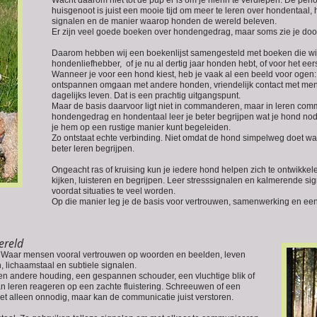
Wacht daarom niet tot de pup er is om je hierin te verdiepen. De per
huisgenoot is juist een mooie tijd om meer te leren over hondentaal,
signalen en de manier waarop honden de wereld beleven.
Er zijn veel goede boeken over hondengedrag, maar soms zie je doo
Daarom hebben wij een boekenlijst samengesteld met boeken die wi
hondenliefhebber, of je nu al dertig jaar honden hebt, of voor het eers
Wanneer je voor een hond kiest, heb je vaak al een beeld voor oge
ontspannen omgaan met andere honden, vriendelijk contact met men
dagelijks leven. Dat is een prachtig uitgangspunt.
Maar de basis daarvoor ligt niet in commanderen, maar in leren comm
hondengedrag en hondentaal leer je beter begrijpen wat je hond nodi
je hem op een rustige manier kunt begeleiden.
Zo ontstaat echte verbinding. Niet omdat de hond simpelweg doet wat j
beter leren begrijpen.
Ongeacht ras of kruising kun je iedere hond helpen zich te ontwikkelen
kijken, luisteren en begrijpen. Leer stresssignalen en kalmerende 
voordat situaties te veel worden.
Op die manier leg je de basis voor vertrouwen, samenwerking en een 
ereld
 Waar mensen vooral vertrouwen op woorden en beelden, leven
 lichaamstaal en subtiele signalen.
en andere houding, een gespannen schouder, een vluchtige blik of
n leren reageren op een zachte fluistering. Schreeuwen of een
 alleen onnodig, maar kan de communicatie juist verstoren.