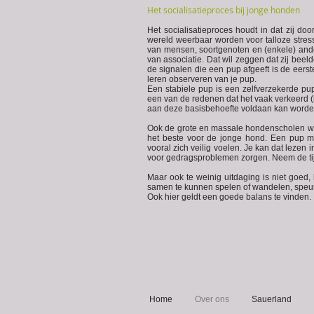
Het socialisatieproces bij jonge honden
Het socialisatieproces houdt in dat zij d
wereld weerbaar worden voor talloze stressv
van mensen, soortgenoten en (enkele) and
van associatie. Dat wil zeggen dat zij bee
de signalen die een pup afgeeft is de eerst
leren observeren van je pup.
Een stabiele pup is een zelfverzekerde pu
een van de redenen dat het vaak verkeerd (
aan deze basisbehoefte voldaan kan worde
Ook de grote en massale hondenscholen waa
het beste voor de jonge hond.
Een
pup
mo
vooral zich veilig voelen. Je kan dat lezen i
voor gedragsproblemen zorgen. Neem de tijd 
Maar ook te weinig uitdaging is niet goed
samen te kunnen spelen of wandelen, speur
Ook hier geldt een goede
balans
te vinden. 
Home
Over ons
Sauerland