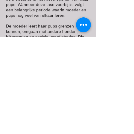
pups. Wanneer deze fase voorbij is, volgt
een belangrijke periode waarin moeder en
pups nog veel van elkaar leren.
De moeder leert haar pups grenzen
kennen, omgaan met andere honden,
bijtremming en sociale vaardigheden. Die
lessen kunnen wij als mensen niet volledig
overnemen. Juist deze extra weken vormen
een waardevolle basis voor een stabiele,
weerbare en evenwichtige hond.
Wij geloven dat een goede start niet draait
om hoeveel een pup meemaakt, maar om
de kwaliteit van de ervaringen, de veiligheid
van de omgeving en de ruimte en tijd die
een pup krijgt om zich in zijn eigen tempo te
ontwikkelen.