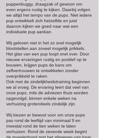
puppenbuggy, draagzak of gewoon om
even ergens rustig te kijken. Daarbij volgen
we altijd het tempo van de pups. Niet iedere
pup ontwikkelt zich hetzelfde en juist
daarom kijken we goed naar wat een
individuele pup aankan.
Wij geloven niet in het zo snel mogelijk
blootstellen aan zoveel mogelijk prikkels.
Het glas van een pup loopt snel over. Door
nieuwe ervaringen rustig en positief op te
bouwen, krijgen pups de kans om
zelfvertrouwen te ontwikkelen zonder
overprikkeld te raken.
Ook met de zindelijkheidstraining beginnen
we al vroeg. De ervaring leert dat veel van
onze pups, mits de adviezen thuis worden
opgevolgd, binnen enkele weken na
verhuizing grotendeels zindelijk zijn.
Wij kiezen er bewust voor om onze pups
pas rond de leeftijd van minimaal 9 en
meestal rond de tien weken te laten
verhuizen. Rond de zevende week begint
de moederhond met het afspenen van haar