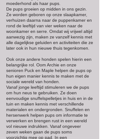
moederhond als haar pups.
De pups groeien op midden in ons gezin.
Ze worden geboren op onze slaapkamer,
verhuizen daarna naar de puppenkamer en
rond de leeftijd van vier weken naar de
woonkamer en serre. Omdat wij vrijwel altijd
aanwezig zijn, maken ze vanzelf kennis met
alle dagelijkse geluiden en activiteiten die ze
later ook in hun nieuwe thuis tegenkomen.
Ook onze andere honden spelen hierin een
belangrijke rol. Oom Archie en onze
senioren Puck en Maple helpen de pups op
hun eigen manier kennis te maken met de
sociale wereld van honden.
Vanaf jonge leeftijd stimuleren we de pups
om hun neus te gebruiken. Ze doen
eenvoudige snuffelspelletjes in huis en in de
tuin en maken kennis met verschillende
materialen en ondergronden. Snuffelen en
hersenwerk helpen pups om informatie te
verwerken en brengen rust in een wereld
vol nieuwe indrukken. Vanaf ongeveer
zeven weken gaan de pups soms
voorzichtig mee op pad. In een