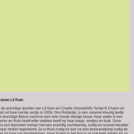
down Lil Rubi
s de prachtige dochter van Lil Gem en Charlie (Sunsethills Tempt N Charm uit
ie) uit haar eerste nestje in 2009. Ons Robijntje, is een caramel kleurig teefje
n prachtige fleece vacht en een hele mooie stevige bouw. Haar vader is een
arrier en Rubi heeft witte vlekken heeft op haar kopje, voetjes en buik. Onze
is een bijzonder meisje met een prachtig zachtaardig, rustig en sociaal karakter
 maar zelden tegenkomt. Ze is thuis rustig en kan na een boswandeling rustig de
ag op haar rug doorbrengen, maar buiten in het bos is ze ook heel speels en zo