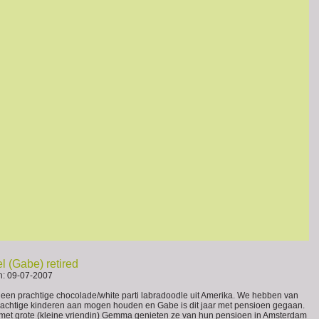
l (Gabe) retired
: 09-07-2007
 een prachtige chocolade/white parti labradoodle uit Amerika. We hebben van
achtige kinderen aan mogen houden en Gabe is dit jaar met pensioen gegaan.
et grote (kleine vriendin) Gemma genieten ze van hun pensioen in Amsterdam