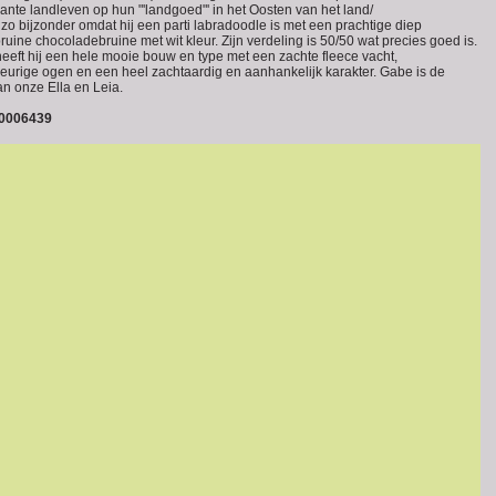
iante landleven op hun "'landgoed"' in het Oosten van het land/
zo bijzonder omdat hij een parti labradoodle is met een prachtige diep
uine chocoladebruine met wit kleur. Zijn verdeling is 50/50 wat precies goed is.
heeft hij een hele mooie bouw en type met een zachte fleece vacht,
eurige ogen en een heel zachtaardig en aanhankelijk karakter. Gabe is de
an onze Ella en Leia.
0006439