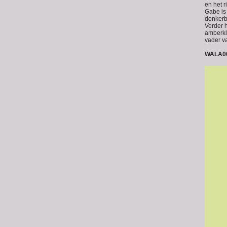
en het r
Gabe is 
donkerbr
Verder 
amberkl
vader v
WALA0