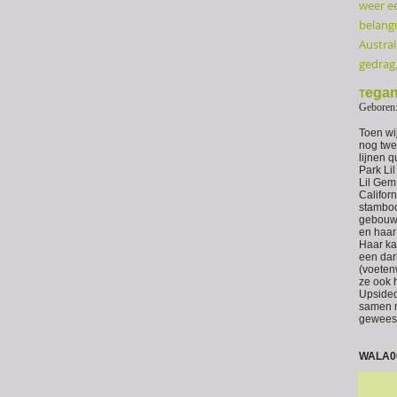
weer ee
belang
Austral
gedrag,
egan
T
Geboren
Toen wi
nog twe
lijnen 
Park Li
Lil Gem
Califor
stamboo
gebouwd
en haar
Haar ka
een darl
(voeten
ze ook 
Upsided
samen m
gewees
WALA0