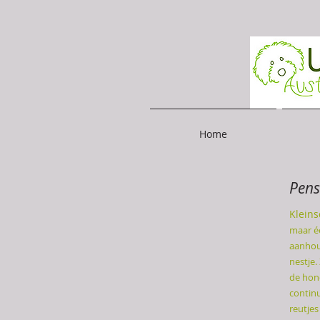
Home
Pens
Kleins
maar 
aanhou
nestje.
de hond
continu
reutje