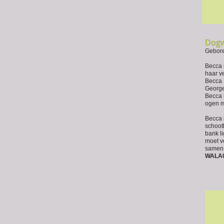
Dogw
Gebor
Becca 
haar v
Becca 
George
Becca 
ogen m
Becca 
schooth
bank li
moet ve
samen 
WALA0