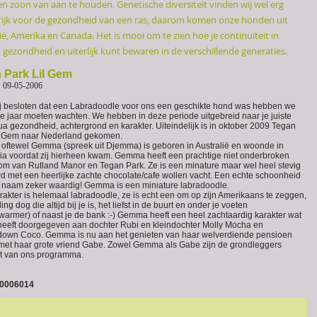
n zoon van aan te houden. Genetische diversiteit vinden wij wel erg
rijk voor de gezondheid van een ras, daarom komen onze honden uit
ië, Amerika en Canada. Het is mooi om te zien hoe je continuïteit in
 gezondheid en uiterlijk kunt bewaren in de verschillende generaties.
 Park Lil Gem
: 09-05-2006
j besloten dat een Labradoodle voor ons een geschikte hond was hebben we
e jaar moeten wachten. We hebben in deze periode uitgebreid naar je juiste
qua gezondheid, achtergrond en karakter. Uiteindelijk is in oktober 2009 Tegan
l Gem naar Nederland gekomen.
 oftewel Gemma (spreek uit Djemma) is geboren in Australië en woonde in
nia voordat zij hierheen kwam. Gemma heeft een prachtige niet onderbroken
m van Rutland Manor en Tegan Park. Ze is een minature maar wel heel stevig
 met een heerlijke zachte chocolate/cafe wollen vacht. Een echte schoonheid
 naam zeker waardig! Gemma is een miniature labradoodle.
rakter is helemaal labradoodle, ze is echt een om op zijn Amerikaans te zeggen,
ing dog die altijd bij je is, het liefst in de buurt en onder je voeten
warmer) of naast je de bank :-) Gemma heeft een heel zachtaardig karakter wat
heeft doorgegeven aan dochter Rubi en kleindochter Molly Mocha en
own Coco. Gemma is nu aan het genieten van haar welverdiende pensioen
et haar grote vriend Gabe. Zowel Gemma als Gabe zijn de grondleggers
t van ons programma.
0006014