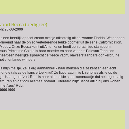
ood Becca (pedigree)
en: 28-08-2009
is een heerlijk apricot-cream meisje afkomstig uit het warme Florida. We hebben
ernoemd naar de oh zo vertederende leuke dochter uit de serie Californication,
Moody. Onze Becca komt uit Amerika en heeft een prachtige stamboom.
ous Primetime Goldie is haar moeder en haar vader is Edleson Tennison.
heeft een heerlijke zijdeachtige fleece vacht, onweerstaanbare donkerbruine
et ellenlange wimpers.
is mijn meisje.
Ze is erg aanhankelijk naar mensen die ze kent en een echt
ondje (als ze de kans ertoe krijgt) Ze ligt graag in je knieholtes als je op de
gt.. Haar grote 'zus' Rubi is haar allerliefste speelkameraadje dat het regelmatig
rduren en dat ook allemaal toelaat. Uiteraard blijft Becca altijd bij ons wonen
met ''zus'' Rubi.
0001900