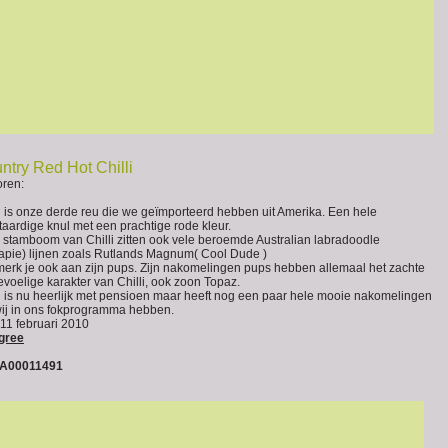
ntry Red Hot Chilli
ren:
li is onze derde reu die we geïmporteerd hebben uit Amerika. Een hele
taardige knul met een prachtige rode kleur.
e stamboom van Chilli zitten ook vele beroemde Australian labradoodle
rapie) lijnen zoals Rutlands Magnum( Cool Dude )
merk je ook aan zijn pups. Zijn nakomelingen pups hebben allemaal het zachte
evoelige karakter van Chilli, ook zoon Topaz.
li is nu heerlijk met pensioen maar heeft nog een paar hele mooie nakomelingen
wij in ons fokprogramma hebben.
 11 februari 2010
gree
A00011491