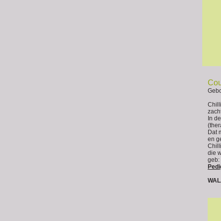
Cou
Gebo
Chil
zach
In d
(the
Dat 
en g
Chil
die 
geb:
Pedi
WAL