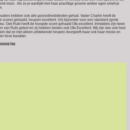
tend mooi. Als ze je aankijkt met haar prachtige groene-amber ogen smelt je
n.
ouders hebben ook alle gezondheidstesten gehad. Vader Charlie heeft de
e scores gehaald, heupen excellent. Vrij bijzonder voor een standard (grote
reu. O ok Rubi heeft de hoogste score gehaald Ofa excellent. Inmiddels zijn twee
en van Rubi getest en zij hebben beiden ook Ofa Excellent. Wij zijn dan ook heel
e zien dat ze niet alleen uitstekende heupen doorgeeft maar ook haar mooie en
er lieve karakter.
0008786