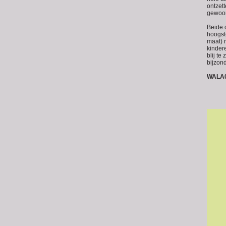
ontzet
gewoo
Beide 
hoogst
maat) 
kinder
blij t
bijzond
WALA0