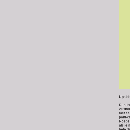
Upside
Rubi i
Austral
met ee
parti-c
Roebs 
als je
hele d