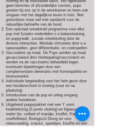
overleg en op individuele basis. We hgebruiken
geen benches of afzonderlijke ruimtes, pups
groeien bij ons op in de woonkamer en leren ook
omgaan met het dagelijkse leven in huis. Niet
grenzeloos maar wel met aandacht voor de
natuurlijke behoefte van de hond.
Een speciaal ontwikkeld programma voor elke
pup met fysieke onderdelen o.a balanstraining,
en puppywalk, sociale ontwikkeling door de
diverse interacties. Mentale stimulatie door o.a
speurspellen, geur differentiatie, en zoekspellen
Vaccinaties op maat. De Pups worden op maat
gevaccineerd dmv titerbepaling/vaccicheck en
worden na de vaccinaties behandeld tegen
eventuele bijwerkingen door een
complementaire dierenarts met homeopathie en
bioresonantie
Individuele begeleiding voor het hele gezin door
een hondenschool in overleg (voor en na
plaatsing)
Introduceren van de pup en uitleg omgang
andere huisdieren.
Uitgebreid puppypakket met een Y vorm
kwaliteitstuig (5 punts sluiting) en bijpassende 3
meter lijn, vetbed of mandje, knuffel, Kong,
snuffelkleed, Biologisch Droog en vers
vleesvoeding, snacks, speeltjes, knuffel en een
Puppygids of boek.