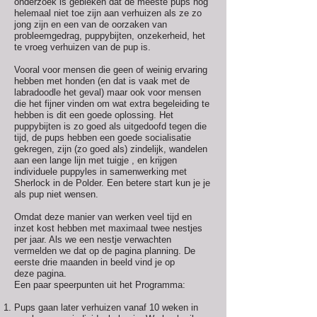
onderzoek is gebleken dat de meeste pups nog
helemaal niet toe zijn aan verhuizen als ze zo
jong zijn en een van de oorzaken van
probleemgedrag, puppybijten, onzekerheid, het
te vroeg verhuizen van de pup is.
Vooral voor mensen die geen of weinig ervaring
hebben met honden (en dat is vaak met de
labradoodle het geval) maar ook voor mensen
die het fijner vinden om wat extra begeleiding te
hebben is dit een goede oplossing. Het
puppybijten is zo goed als uitgedoofd tegen die
tijd, de pups hebben een goede socialisatie
gekregen, zijn (zo goed als) zindelijk, wandelen
aan een lange lijn met tuigje , en krijgen
individuele puppyles in samenwerking met
Sherlock in de Polder. Een betere start kun je je
als pup niet wensen.
Omdat deze manier van werken veel tijd en
inzet kost hebben met maximaal twee nestjes
per jaar. Als we een nestje verwachten
vermelden we dat op de pagina
planning
. De
eerste drie maanden in beeld vind je op
deze
pagina.
Een paar speerpunten uit het Programma:
Pups gaan later verhuizen vanaf 10 weken in