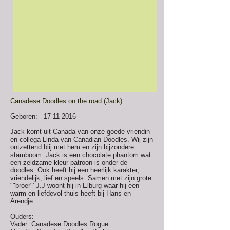
Canadese Doodles on the road (Jack)
Geboren: -
17-11-2016
Jack komt uit Canada van onze goede vriendin
en collega Linda van Canadian Doodles. Wij zijn
ontzettend blij met hem en zijn bijzondere
stamboom. Jack is een chocolate phantom wat
een zeldzame kleur-patroon is onder de
doodles. Ook heeft hij een heerlijk karakter,
vriendelijk, lief en speels. Samen met zijn grote
""broer"' J.J woont hij in Elburg waar hij een
warm en liefdevol thuis heeft bij Hans en
Arendje.
Ouders:
Vader:
Canadese Doodles Rogue