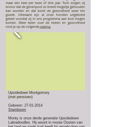
maar een keer per twee of drie jaar. Toch zorgen zij
ervoor dat de genenpool zo breed mogelijk gehouden
kan worden en dat komt de gezondheid weer ten
goede. Uiteraard zijn al onze honden uitgebreid
getest voordat zij in ons programma aan bod mogen
komen. Meer lezen over de testen en gezondheid
vind je op de volgende
pagina.
Upsidedown Montgomory
(met pensioen)
Geboren:
27-01-2014
Stamboom
Monty is onze derde generatie Upsidedown
Labradoodles. Hij woont in mooie Oosten van
het land en sinds kort heeft hij gezelschap van