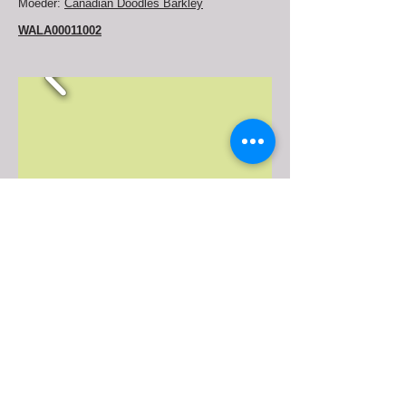
Moeder:
Canadian Doodles Barkley
WALA00011002