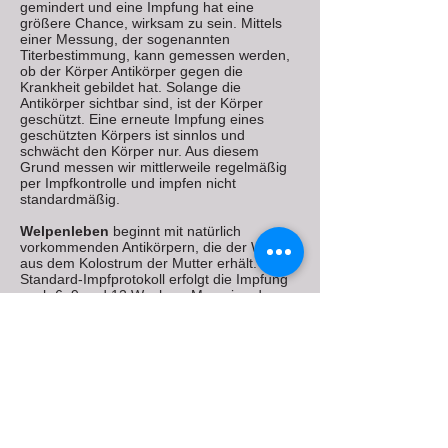
gemindert und eine Impfung hat eine
größere Chance, wirksam zu sein. Mittels
einer Messung, der sogenannten
Titerbestimmung, kann gemessen werden,
ob der Körper Antikörper gegen die
Krankheit gebildet hat. Solange die
Antikörper sichtbar sind, ist der Körper
geschützt. Eine erneute Impfung eines
geschützten Körpers ist sinnlos und
schwächt den Körper nur. Aus diesem
Grund messen wir mittlerweile regelmäßig
per Impfkontrolle und impfen nicht
standardmäßig.
Welpenleben
beginnt mit natürlich
vorkommenden Antikörpern, die der Welpe
aus dem Kolostrum der Mutter erhält. Im
Standard-Impfprotokoll erfolgt die Impfung
nach 6, 9 und 12 Wochen. Man ging davon
aus, dass ein Welpe somit ausreichend
geschützt sei. Es folgte eine jährliche
Wiederholung des Cocktails (DHP),
standardmäßig ergänzt durch eine Impfung
gegen Morbus Weil (L2 oder L4) und
Zwingerhusten (Pi). Untersuchungen haben
gezeigt, dass die obige Annahme oft falsch
ist und viele junge Hunde keinen
ausreichenden Schutz gegen die drei