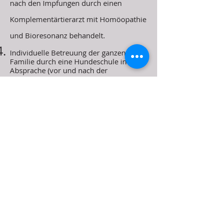
nach den Impfungen durch einen
Komplementärtierarzt mit Homöopathie
und Bioresonanz behandelt.
Individuelle Betreuung der ganzen
Familie durch eine Hundeschule in
Absprache (vor und nach der
Vermittlung)
Vorstellung des Welpen und Erklärung
des Umgangs mit anderen Haustieren.
Umfangreiches Welpenpaket mit Y-
förmigem Qualitätsgeschirr (5-Punkt-
Verschluss) und passender 3-Meter-
Leine, Tierarztbett oder Körbchen,
Kuscheltier, Kong, Schnüffelmatte, Bio-
Trocken- und Frischfleischfutter, Snacks,
Spielzeug, Kuscheltier und einem
Welpen Führer oder Buch.
Wir sind mit PDTE (Pet Dog Trainers Europe)
verbunden und können verantwortungsvolle
Beratung oder Empfehlungen anbieten.