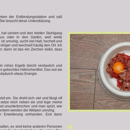
neben der Entbindungsstation und saß
Sie braucht diese Unterstützung.
 hat uriniert und den letzten Stuhlgang
s oder in den Garten, weil weite
st unruhig, sucht viel Halt, hechelt und
nruhiger und wechselt häufig den Ort. Ich
n dann ist das ein Zeichen dafür, dass
n rohes Eigelb (leicht verdaulich und
s gekochtes Hähnchenfilet. Das isst sie
 dadurch etwas Energie.
 ein. Sie dreht sich viel und fängt oft
h setze mich neben sie und lege meine
fast ununterbrochen und man spürt, wie
erdem werden die Welpen unruhig.
er Erweiterung vorhanden. Erst dann
 halten, es sind keine anderen Personen