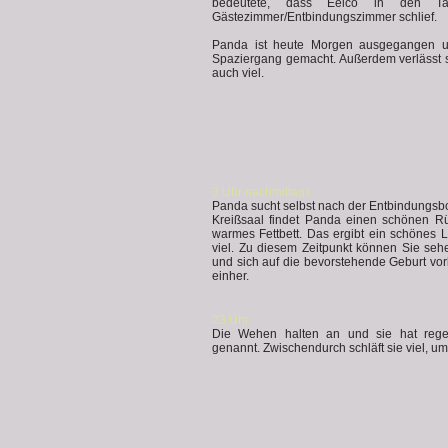
bedeutete, dass Eelco in den T
Gästezimmer/Entbindungszimmer schlief.
Panda ist heute Morgen ausgegangen u
Spaziergang gemacht. Außerdem verlässt si
auch viel.
3 Uhr nachmittags
Panda sucht selbst nach der Entbindungsbo
Kreißsaal findet Panda einen schönen Rü
warmes Fettbett. Das ergibt ein schönes 
viel. Zu diesem Zeitpunkt können Sie se
und sich auf die bevorstehende Geburt vor
einher.
23 Uhr
Die Wehen halten an und sie hat reg
genannt. Zwischendurch schläft sie viel, um