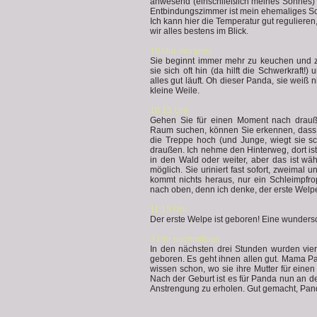
anwesend (einschließlich meines Sohnes) 
Entbindungszimmer ist mein ehemaliges Sc
Ich kann hier die Temperatur gut reguliere
wir alles bestens im Blick.
10 Uhr morgens
Sie beginnt immer mehr zu keuchen und zu 
sie sich oft hin (da hilft die Schwerkraft!)
alles gut läuft. Oh dieser Panda, sie weiß n
kleine Weile.
10:15 Uhr
Gehen Sie für einen Moment nach drau
Raum suchen, können Sie erkennen, dass 
die Treppe hoch (und Junge, wiegt sie s
draußen. Ich nehme den Hinterweg, dort i
in den Wald oder weiter, aber das ist wä
möglich. Sie uriniert fast sofort, zweimal 
kommt nichts heraus, nur ein Schleimpfrop
nach oben, denn ich denke, der erste Welp
11:15 Uhr
Der erste Welpe ist geboren! Eine wunder
3 Uhr nachmittags
In den nächsten drei Stunden wurden vi
geboren. Es geht ihnen allen gut. Mama Pa
wissen schon, wo sie ihre Mutter für eine
Nach der Geburt ist es für Panda nun an der
Anstrengung zu erholen. Gut gemacht, Pan