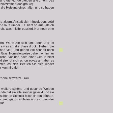
und die Hunde bleiben alle unten. Das
hlafzimmer (das größte)
n, die Heizung einschalten und so haben
zittern. Anstatt sich hinzulegen, setzt
 und läuft umher. Es sieht so aus, als ob
icht, was mit ihr passiert. Nur noch eine
ßen. Wenn Sie sich umdrehen und im
etwas auf die Blase drückt. Heben Sie
chon viel) und gehen Sie schnell nach
st Gras. Normalerweise gehen wir immer
hrend, vor und nach einer Geburt nicht
und strengt sich schon etwas an, aber es
fen löst sich. Beeilen Sie sich wieder
e kommt bald!
schöne schwarze Frau.
er weitere schöne und gesunde Welpen
nda hat sie alle sauber geleckt und sie
n schönen Schluck Milch finden können.
 Zeit, gut zu schlafen und sich von der
da!