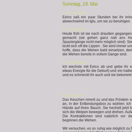
Sonntag, 19. Mai
2 Uhr morgens
Eelco saß ein paar Stunden bei ihr in/
abwechselnd im Iglu, um sie zu beruhigen. 
6 Uhr morgens
Heute früh ist sie nach draußen gegangen,
gemacht (sie gehen ganz nah ans Hau
Spaziergänge nicht mehr möglich sind). Sie i
leckt sich oft die Lippen . Sie wird immer u
hoffe, dass die Wehen bald einsetzen, den
die Wehen bereits in vollem Gange sind.
7 Uhr morgens
Ich wechsle mit Eelco ab und gebe ihr ei
etwas Energie für die Geburt) und ein halbe
und es schmeckt ihr auch und sie bekommt
9:00 morgens
Das Keuchen nimmt zu und das Frösteln setzt
an, in der Entbindungsbox zu wühlen. Ic
Hände auf ihren Bauch. Sie hechelt jetzt 
sich die Welpen bewegen und drehen. Auß
Die Kontraktionen sind natürlich vor d
beginnen die Wehen.
Wir versuchen, es so ruhig wie möglich zu