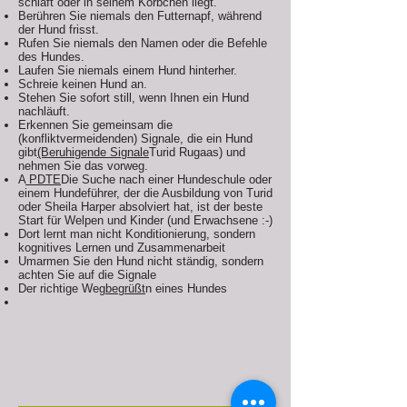
schläft oder in seinem Körbchen liegt.
Berühren Sie niemals den Futternapf, während
der Hund frisst.
Rufen Sie niemals den Namen oder die Befehle
des Hundes.
Laufen Sie niemals einem Hund hinterher.
Schreie keinen Hund an.
Stehen Sie sofort still, wenn Ihnen ein Hund
nachläuft.
Erkennen Sie gemeinsam die
(konfliktvermeidenden) Signale, die ein Hund
gibt
(Beruhigende Signale
Turid Rugaas) und
nehmen Sie das vorweg.
A
PDTE
Die Suche nach einer Hundeschule oder
einem Hundeführer, der die Ausbildung von Turid
oder Sheila Harper absolviert hat, ist der beste
Start für Welpen und Kinder (und Erwachsene :-)
Dort lernt man nicht Konditionierung, sondern
kognitives Lernen und Zusammenarbeit
Umarmen Sie den Hund nicht ständig, sondern
achten Sie auf die Signale
Der richtige Weg
begrüßt
n eines Hundes