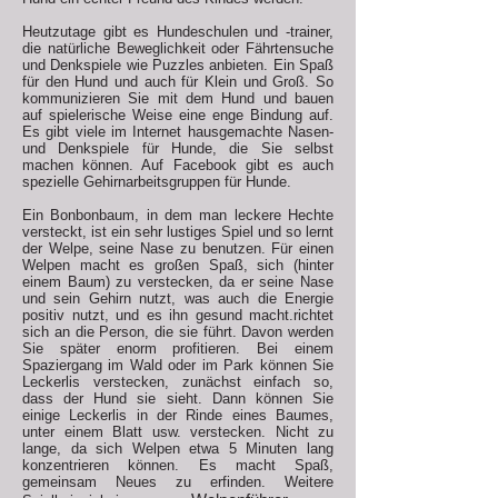
Heutzutage gibt es Hundeschulen und -trainer,
die natürliche Beweglichkeit oder Fährtensuche
und Denkspiele wie Puzzles anbieten. Ein Spaß
für den Hund und auch für Klein und Groß. So
kommunizieren Sie mit dem Hund und bauen
auf spielerische Weise eine enge Bindung auf.
Es gibt viele im Internet
hausgemachte Nasen-
und Denkspiele für Hunde, die Sie selbst
machen können. Auf Facebook gibt es auch
spezielle Gehirnarbeitsgruppen für Hunde.
Ein Bonbonbaum, in dem man leckere Hechte
versteckt, ist ein sehr lustiges Spiel und so lernt
der Welpe, seine Nase zu benutzen. Für einen
Welpen macht es großen Spaß, sich (hinter
einem Baum) zu verstecken, da er seine Nase
und sein Gehirn nutzt, was auch die Energie
positiv nutzt, und es ihn gesund macht.
richtet
sich an die Person, die sie führt. Davon werden
Sie später enorm profitieren. Bei einem
Spaziergang im Wald oder im Park können Sie
Leckerlis verstecken, zunächst einfach so,
dass der Hund sie sieht. Dann können Sie
einige Leckerlis in der Rinde eines Baumes,
unter einem Blatt usw. verstecken. Nicht zu
lange, da sich Welpen etwa 5 Minuten lang
konzentrieren können. Es macht Spaß,
gemeinsam Neues zu erfinden. Weitere